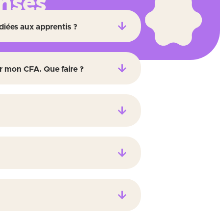
nses
diées aux apprentis ?
es
réponses.
r mon CFA. Que faire ?