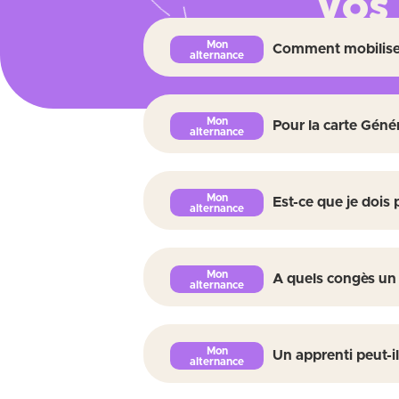
Vos
Comment mobiliser 
Retrouve
Pour la carte Gén
Est-ce que je dois 
A quels congès un a
Un apprenti peut-il