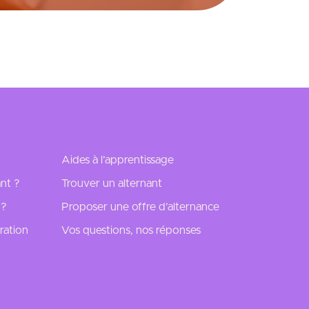
Aides à l’apprentissage
nt ?
Trouver un alternant
 ?
Proposer une offre d’alternance
ration
Vos questions, nos réponses