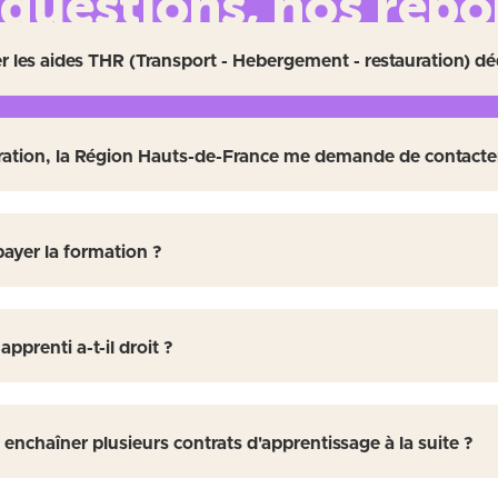
 questions, nos répo
Il vous reste quelques interrogations ?
les aides THR (Transport - Hebergement - restauration) dé
Home
Devenir Alternant
Vos questions, nos répons
z ci-dessous les questions qui nous sont le plus posées et nos 
ération, la Région Hauts-de-France me demande de contacte
payer la formation ?
pprenti a-t-il droit ?
 enchaîner plusieurs contrats d'apprentissage à la suite ?