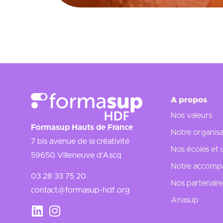
En savoir plus
A propos
Nos valeurs
Formasup Hauts de France
Notre organisa
7 bis avenue de la créativité
Nos écoles et 
59650 Villeneuve d’Ascq
Notre accompa
03 28 33 75 20
Nos partenaire
contact@formasup-hdf.org
Anasup