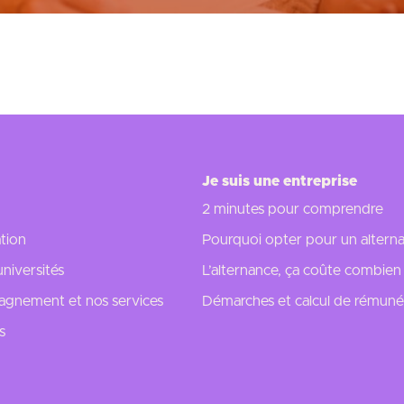
Je suis une entreprise
2 minutes pour comprendre
tion
Pourquoi opter pour un alterna
universités
L’alternance, ça coûte combien
gnement et nos services
Démarches et calcul de rémuné
s