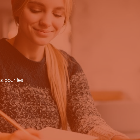
re
rmasup pour
on mensuelle.