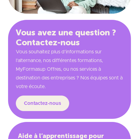
Vous avez une question ?
Contactez-nous
Vous souhaitez plus d’informations sur
l’alternance, nos différentes formations,
MyFormasup Offres, ou nos services à
destination des entreprises ? Nos équipes sont à
votre écoute.
Contactez-nous
Aide à l’apprentissage pour