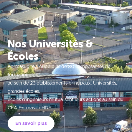
Nos Universités &
Écoles
Formasup regroupe plus de 80 composantes de
formation
au sein de 23 établissements principaux. Universités,
grandes écoles,
écoles d’ingénieurs mutualisent leurs actions au sein du
CFA Formasup HDF.
En savoir plus