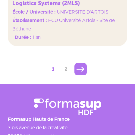
Logistics Systems (2MLS)
École / Université :
UNIVERSITE D'ARTOIS
Établissement :
FCU Université Artois - Site de
Béthune
|
Durée :
1 an
1
2
Formasup Hauts de France
7 bis avenue de la créativité