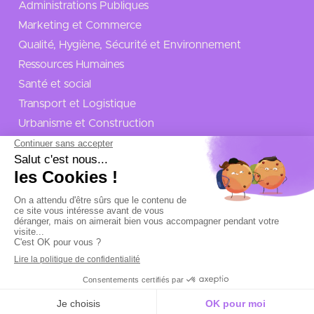
Administrations Publiques
Marketing et Commerce
Qualité, Hygiène, Sécurité et Environnement
Ressources Humaines
Santé et social
Transport et Logistique
Urbanisme et Construction
Politique de confidentialité
Mentions légales
Plan de site
Filtrer
Site réalisé par
La Quincaillerie