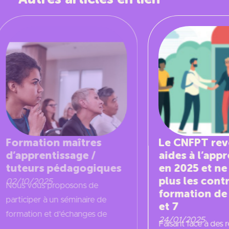
Le CNFPT revoit ses
L’appren
aides à l’apprentissage
l’attente
en 2025 et ne financera
publicat
plus les contrats en
sur les a
formation de niveau 6
24/01/2025
Nous savions
et 7
l’apprentissa
24/01/2025
Faisant face à des ressources en
vigueur en 