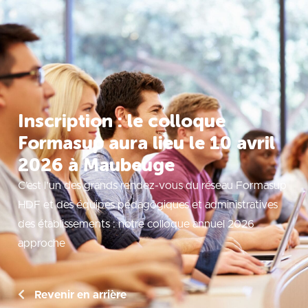
Inscription : le colloque
Formasup aura lieu le 10 avril
2026 à Maubeuge
C’est l’un des grands rendez-vous du réseau Formasup
HDF et des équipes pédagogiques et administratives
des établissements : notre colloque annuel 2026
approche
Revenir en arrière