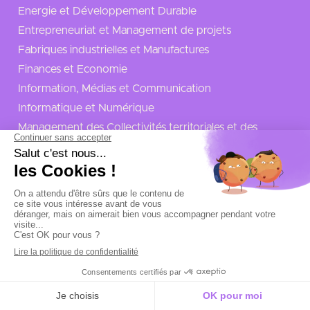
Energie et Développement Durable
Entrepreneuriat et Management de projets
Fabriques industrielles et Manufactures
Finances et Economie
Information, Médias et Communication
Informatique et Numérique
Management des Collectivités territoriales et des
Administrations Publiques
Marketing et Commerce
Qualité, Hygiène, Sécurité et Environnement
Ressources Humaines
Santé et social
Transport et Logistique
Urbanisme et Construction