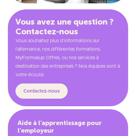
Vous avez une question ?
Contactez-nous
Vous souhaitez plus d’informations sur
l’alternance, nos différentes formations,
MyFormasup Offres, ou nos services à
destination des entreprises ? Nos équipes sont à
votre écoute.
Contactez-nous
Aide à l’apprentissage pour
l’employeur