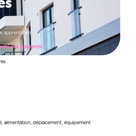
es
s apprentis en
arité des Apprentis
res
nté, alimentation, déplacement, équipement