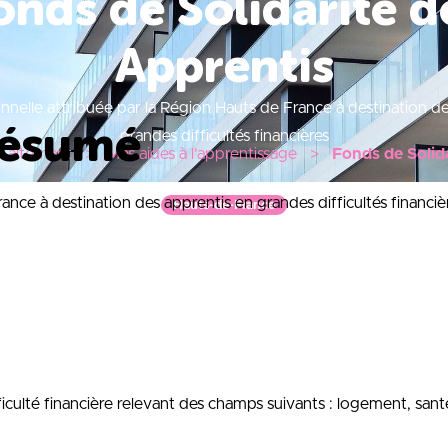
onds de Solidarité d
Apprentis
nnelle attribuée par la Région Hauts de France à destination de
résumé
grandes difficultés financières
 alternant
Mes aides à l'apprentissage
Fonds de Solid
nce à destination des apprentis en grandes difficultés financiè
Hauts-de-France
iculté financière relevant des champs suivants : logement, sa