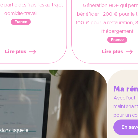
 partie des frais liés au trajet
Génération HDF qui per
domicile-travail
bénéficier : 200 € pour le 
France
100 € pour la restauration,
l’hébergement
France
Lire plus
Lire plus
Ma ré
Avec l’out
maintenant
pour un con
En savo
dans laquelle