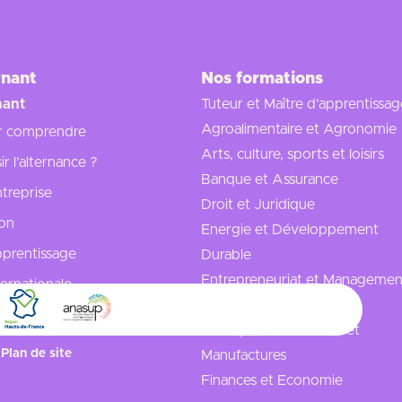
rnant
Nos formations
nant
Tuteur et Maître d'apprentissag
Agroalimentaire et Agronomie
r comprendre
Arts, culture, sports et loisirs
r l’alternance ?
Banque et Assurance
treprise
Droit et Juridique
ion
Energie et Développement
apprentissage
Durable
Entrepreneuriat et Managemen
ternationale
projets
, nos réponses
Fabriques industrielles et
Plan de site
Manufactures
Finances et Economie