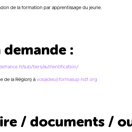
andon de la formation par apprentissage du jeune.
a demande :
defrance.fr/sub/tiers/authentification/
e de la Région) à
vosaides@formasup-hdf.org
ire / documents / ou