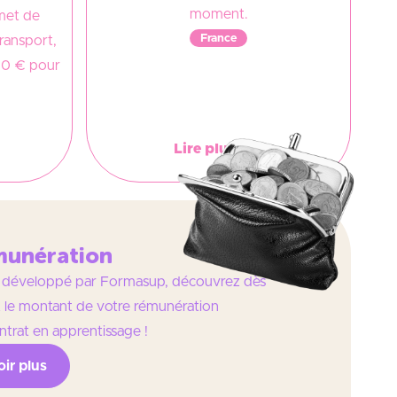
moment.
met de
France
transport,
 80 € pour
Lire plus
munération
il développé par Formasup, découvrez dès
 le montant de votre rémunération
trat en apprentissage !
ir plus