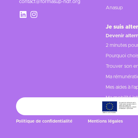
contact@formasup-hdf.org
Anasup
Je suis alte
Devenir alter
2 minutes pou
Pourquoi choisi
Trouver son en
Ma rémunérat
Mes aides à l'
Ma mobilité in
Vos questions
Politique de confidentialité
Mentions légales