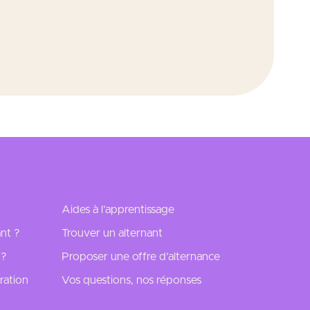
Aides à l’apprentissage
nt ?
Trouver un alternant
 ?
Proposer une offre d’alternance
ration
Vos questions, nos réponses