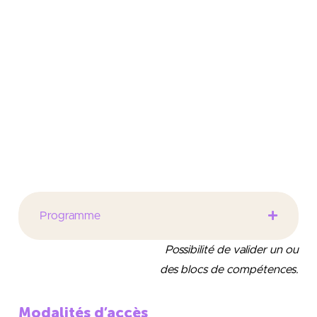
urbains et ferroviaires, aux véhicules électrifiés, à la
marine, à l’aéronautique et au spatial, à la sûreté de
fonctionnement des systèmes industriels, aux
convertisseurs électromécaniques et d’électronique
de puissance, au stockage de l’énergie électrique,
aux robots industriels ou humanoïdes, aux drones,
aux énergies renouvelables et à l’efficacité
énergétique.
Programme
Possibilité de valider un ou
des blocs de compétences.
Modalités d’accès