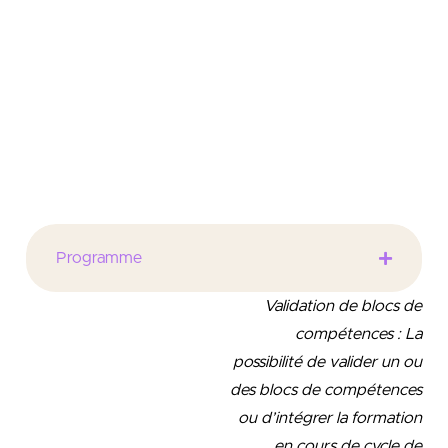
de contrôle de son Établissement
Identification et compréhension des organes
et grands principes de régulation bancaire et
du financement de l’économie
développement de sa curiosité professionnelle
en enrichissant ses connaissances dans un
environnement évolutif
Programme
Validation de blocs de
compétences : La
possibilité de valider un ou
des blocs de compétences
ou d’intégrer la formation
en cours de cycle de