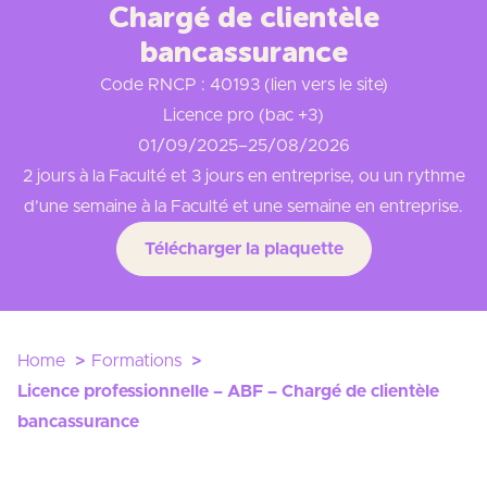
Chargé de clientèle
bancassurance
Code RNCP : 40193 (lien vers le site)
Licence pro (bac +3)
01/09/2025
–
25/08/2026
2 jours à la Faculté et 3 jours en entreprise, ou un rythme
d’une semaine à la Faculté et une semaine en entreprise.
Télécharger la plaquette
Home
Formations
Licence professionnelle – ABF – Chargé de clientèle
bancassurance