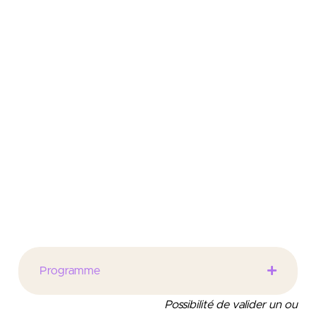
La Licence professionnelle – Métiers du notariat a
été créée en partenariat avec la Chambre
interdépartementale des Notaires de Picardie et
l’Institut National des Formations Notariales. Elle vise
à
former des collaborateurs de notaires et à leur
apporter une spécialisation en matière notariale
.
Elle offre aux étudiant.e.s à la fois des connaissances
théoriques indispensables à la maîtrise des divers
domaines d’intervention des notaires, et des
compétences pratiques leur permettant de
collaborer aux actes établis par la profession.
Programme
Possibilité de valider un ou