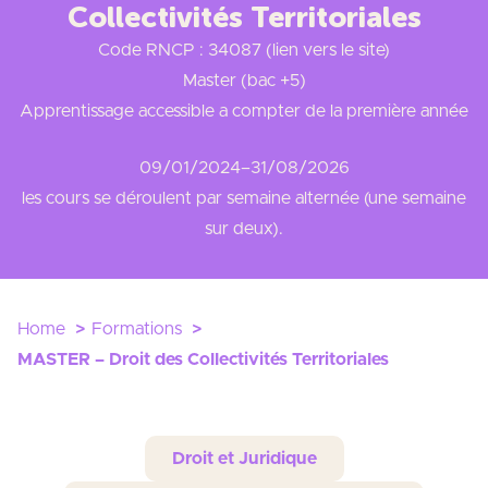
Collectivités Territoriales
Code RNCP : 34087 (lien vers le site)
Master (bac +5)
Apprentissage accessible a compter de la première année
09/01/2024
–
31/08/2026
les cours se déroulent par semaine alternée (une semaine
sur deux).
Home
Formations
MASTER – Droit des Collectivités Territoriales
Droit et Juridique