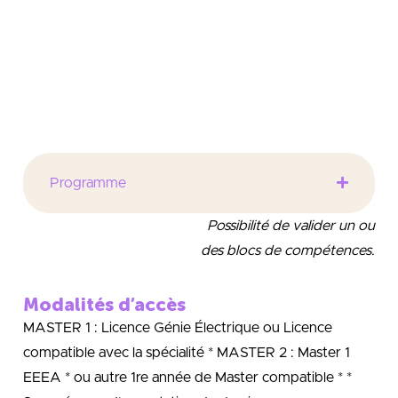
gestion optimale. La maîtrise de cette activité
nécessite des connaissances approfondies dans le
domaine de l’énergétique, de l’utilisation rationnelle
de l’énergie électrique et de sa distribution, la
cogénération, l’utilisation d’énergies renouvelables.
Programme
Possibilité de valider un ou
des blocs de compétences.
Modalités d’accès
MASTER 1 : Licence Génie Électrique ou Licence
compatible avec la spécialité * MASTER 2 : Master 1
EEEA * ou autre 1re année de Master compatible * *