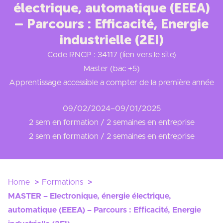
électrique, automatique (EEEA)
– Parcours : Efficacité, Energie
industrielle (2EI)
Code RNCP : 34117 (lien vers le site)
Master (bac +5)
Apprentissage accessible a compter de la première année
09/02/2024
–
09/01/2025
2 sem en formation / 2 semaines en entreprise
2 sem en formation / 2 semaines en entreprise
Home
Formations
MASTER – Electronique, énergie électrique,
automatique (EEEA) – Parcours : Efficacité, Energie