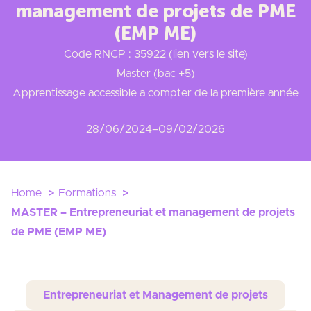
management de projets de PME
(EMP ME)
Code RNCP : 35922 (lien vers le site)
Master (bac +5)
Apprentissage accessible a compter de la première année
28/06/2024
–
09/02/2026
Home
Formations
MASTER – Entrepreneuriat et management de projets
de PME (EMP ME)
Entrepreneuriat et Management de projets