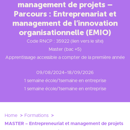
management de projets –
Parcours : Entreprenariat et
management de l’innovation
organisationnelle (EMIO)
Code RNCP : 35922 (lien vers le site)
Master (bac +5)
Apprentissage accessible a compter de la première année
09/08/2024
–
18/09/2026
1 semaine école/1semaine en entreprise
1 semaine école/1semaine en entreprise
Home
Formations
MASTER – Entrepreneuriat et management de projets