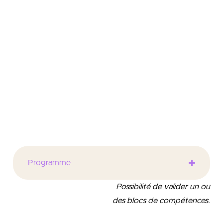
Établir des procédures juridiques, fiscales et
comptables
Identifier et mesurer la création de valeur
Piloter la gestion des ressources humaines
Appréhender la gestion de projet et la
démarche entrepreneuriale
Contribuer à la mise en place d’un système
d’information efficace
Construire une analyse critique
Programme
Possibilité de valider un ou
des blocs de compétences.