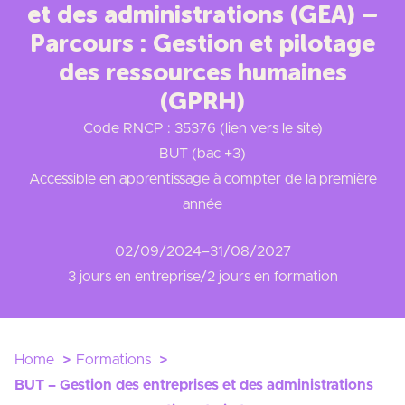
et des administrations (GEA) –
Parcours : Gestion et pilotage
des ressources humaines
(GPRH)
Code RNCP : 35376 (lien vers le site)
BUT (bac +3)
Accessible en apprentissage à compter de la première
année
02/09/2024
–
31/08/2027
3 jours en entreprise/2 jours en formation
Home
Formations
BUT – Gestion des entreprises et des administrations